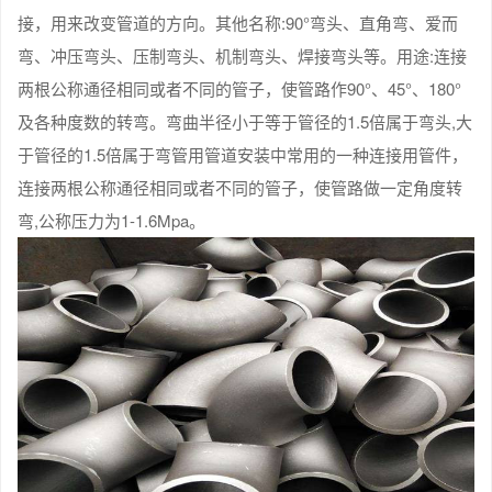
接，用来改变管道的方向。其他名称:90°弯头、直角弯、爱而
弯、冲压弯头、压制弯头、机制弯头、焊接弯头等。用途:连接
两根公称通径相同或者不同的管子，使管路作90°、45°、180°
及各种度数的转弯。弯曲半径小于等于管径的1.5倍属于弯头,大
于管径的1.5倍属于弯管用管道安装中常用的一种连接用管件，
连接两根公称通径相同或者不同的管子，使管路做一定角度转
弯,公称压力为1-1.6Mpa。