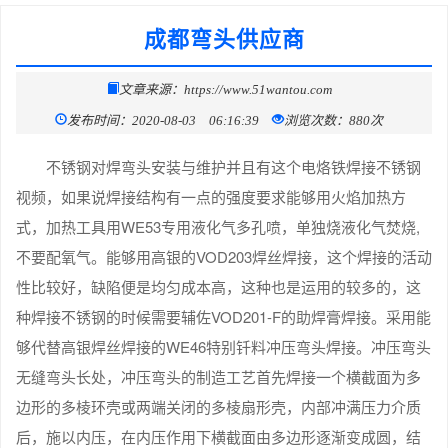
成都弯头供应商
文章来源：https://www.51wantou.com
发布时间：2020-08-03 06:16:39
浏览次数：880次
不锈钢对焊弯头安装与维护并且有这个电烙铁焊接不锈钢
视频，如果说焊接结构有一点的强度要求能够用火焰加热方
式，加热工具用WE53专用液化气多孔喷，单独烧液化气焚烧,
不要配氧气。能够用高银的VOD203焊丝焊接，这个焊接的活动
性比较好，缺陷便是均匀成本高，这种也是运用的较多的，这
种焊接不锈钢的时候需要辅佐VOD201-F的助焊膏焊接。采用能
够代替高银焊丝焊接的WE46特别钎料冲压弯头焊接。冲压弯头
无缝弯头长处，冲压弯头的制造工艺首先焊接一个横截面为多
边形的多棱环壳或两端关闭的多棱扇形壳，内部冲满压力介质
后，施以内压，在内压作用下横截面由多边形逐渐变成圆，结