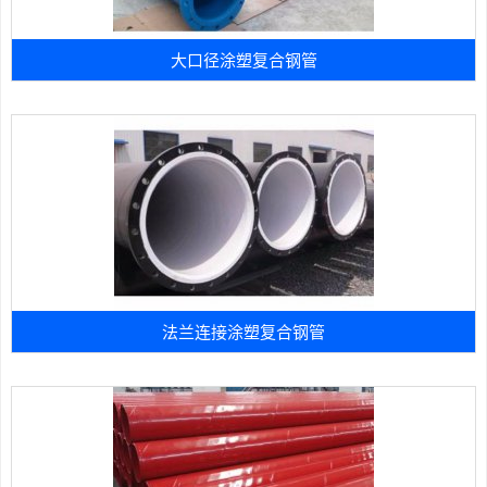
大口径涂塑复合钢管
法兰连接涂塑复合钢管