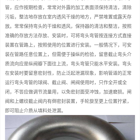
管，应作按期检查，常常对外露的加工表面须保持清洁，清除
污垢，整洁地存放在室内透风干燥的地方，严禁堆置或露天存
放。常常保持弯头的干燥和透风，保持器的清洁和整洁，按照
准确的存放方法存放、安装时，可将弯头弯管按连接方式直接
装置在管路上，按照使用的位置进行安装。一般情况下，可安
装在管路任意位置上，但需便于操纵的检验，留意截止弯头介
质流向应是纵阀瓣下面往上流，弯头弯管只能水平安装。弯头
在安装时要留意密封性，防止泛起泄漏现象，影响管道的正常
运行弯头弯管的球阀、截止阀、闸阀使用时，只作全开或全
闭，不答应做调节流量用，以免密封面受冲蚀，加速磨损。闸
阀和上螺纹截止阀内有倒密封装置，手轮旋至更上位置拧紧，
即可阻止介质从填料处泄漏。