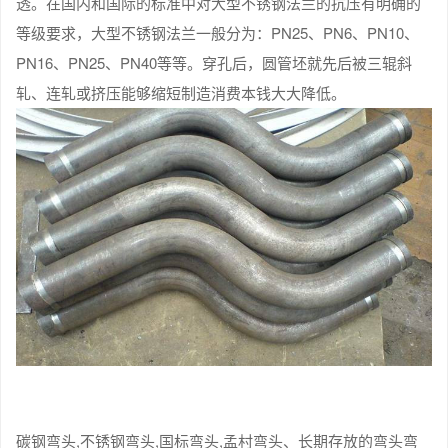
透。在国内和国际的标准中对大型不锈钢法兰的抗压有明确的
等级要求，大型不锈钢法兰一般分为：PN25、PN6、PN10、
PN16、PN25、PN40等等。穿孔后，圆管坯就先后被三辊斜
轧、连轧或挤压能够缩短制造消费本钱大大降低。
碳钢弯头,不锈钢弯头,国标弯头,孟村弯头、长期存放的弯头弯