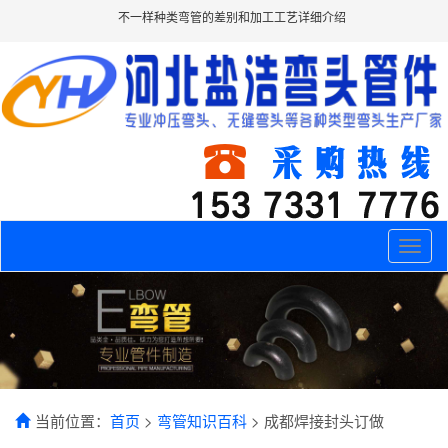
不一样种类弯管的差别和加工工艺详细介绍
Toggle
naviga
当前位置：
首页
>
弯管知识百科
> 成都焊接封头订做