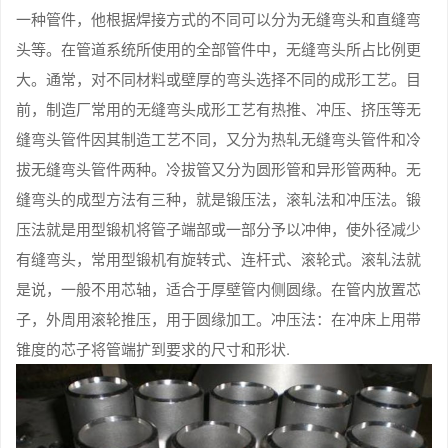
一种管件，他根据焊接方式的不同可以分为无缝弯头和直缝弯
头等。在管道系统所使用的全部管件中，无缝弯头所占比例更
大。通常，对不同材料或壁厚的弯头选择不同的成形工艺。目
前，制造厂常用的无缝弯头成形工艺有热推、冲压、挤压等无
缝弯头管件因其制造工艺不同，又分为热轧无缝弯头管件和冷
拔无缝弯头管件两种。冷拔管又分为圆形管和异形管两种。无
缝弯头的成型方法有三种，就是锻压法，滚轧法和冲压法。锻
压法就是用型锻机将管子端部或一部分予以冲伸，使外径减少
有缝弯头，常用型锻机有旋转式、连杆式、滚轮式。滚轧法就
是说，一般不用芯轴，适合于厚壁管内侧圆缘。在管内放置芯
子，外周用滚轮推压，用于圆缘加工。冲压法：在冲床上用带
锥度的芯子将管端扩到要求的尺寸和形状.