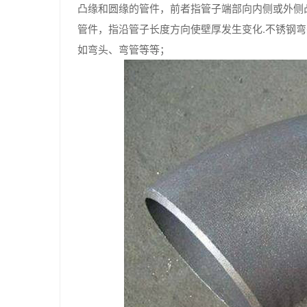
凸缘和圆缘的管件，前者指管子端部向内侧或外侧
管件，指沿管子长度方向使壁厚发生变化.不锈钢
如弯头、弯管等等；