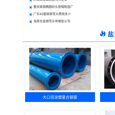
重庆碳钢椭圆封头管帽制造厂
广东45度碳钢弯头费用多少
海南合金钢弯头有哪些公司
盐
大口径涂塑复合钢管