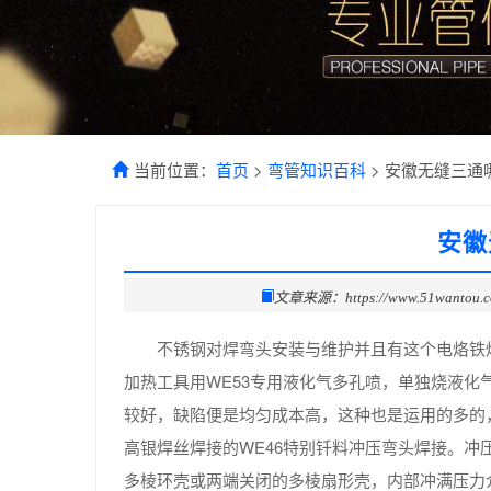
当前位置：
首页
>
弯管知识百科
> 安徽无缝三通
安徽
文章来源：https://www.51wantou.
不锈钢对焊弯头安装与维护并且有这个电烙铁
加热工具用WE53专用液化气多孔喷，单独烧液化气
较好，缺陷便是均匀成本高，这种也是运用的多的，
高银焊丝焊接的WE46特别钎料冲压弯头焊接。
多棱环壳或两端关闭的多棱扇形壳，内部冲满压力