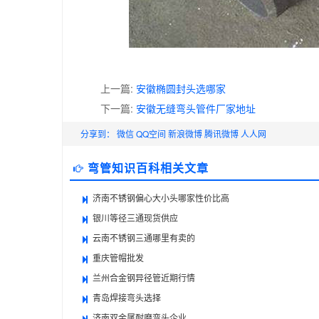
上一篇:
安徽椭圆封头选哪家
下一篇:
安徽无缝弯头管件厂家地址
分享到：
微信
QQ空间
新浪微博
腾讯微博
人人网
弯管知识百科相关文章
济南不锈钢偏心大小头哪家性价比高
银川等径三通现货供应
云南不锈钢三通哪里有卖的
重庆管帽批发
兰州合金钢异径管近期行情
青岛焊接弯头选择
济南双金属耐磨弯头企业