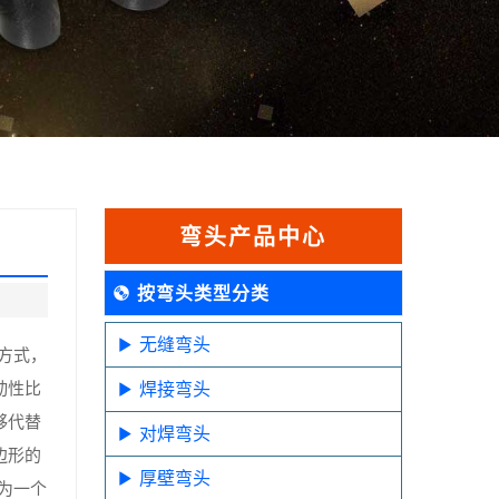
弯头产品中心
按弯头类型分类
无缝弯头
方式，
动性比
焊接弯头
够代替
对焊弯头
边形的
厚壁弯头
为一个