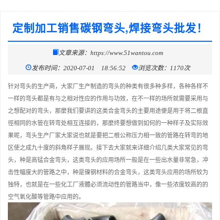
定制加工销售碳钢弯头,焊接弯头批发！
文章来源：https://www.51wantou.com
发布时间：2020-07-01 18:56:52
浏览次数：1170次
针对弯头的生产商，大家厂生产制造的弯头的种类有很多种多样，各种各样不
一样的弯头都是有与之相对性应的作用与功效，在不一样的场所就需要采用与
之想配对的弯头，那麼我们要讲的这类合金弯头的主要用途便是用于将二根直
徑相同的水管在转弯处相互连接的，那麼终要想做到如何的一种样子及实际效
果呢，弯头生产厂家大家说也就是要把二根公称压力相一致的管路在转弯的地
区使之成九十度的斜角样子展现。接下去大家就来详细介绍几类大家常见的弯
头，种是高锰合金弯头，这类弯头的应用场所一般是在一些出水量非常急，冲
击性幅度大的管路之中，种是镍钢材料的合金弯头，这类弯头应用的场所较为
独特，也就是在一些化工厂液體必须流动性的管路当中，像一些浓度较高的的
空气氧化酸等管路中应用的。