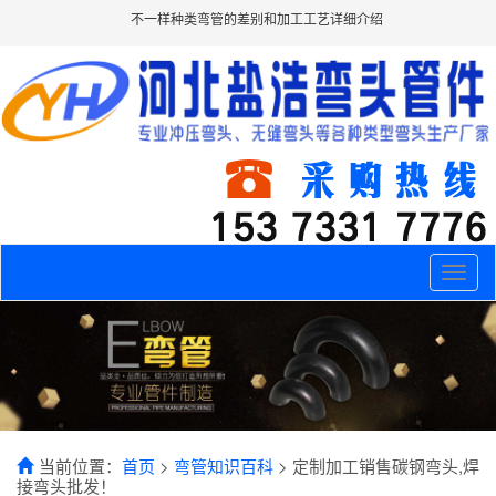
不一样种类弯管的差别和加工工艺详细介绍
Toggle
naviga
当前位置：
首页
>
弯管知识百科
> 定制加工销售碳钢弯头,焊
接弯头批发！