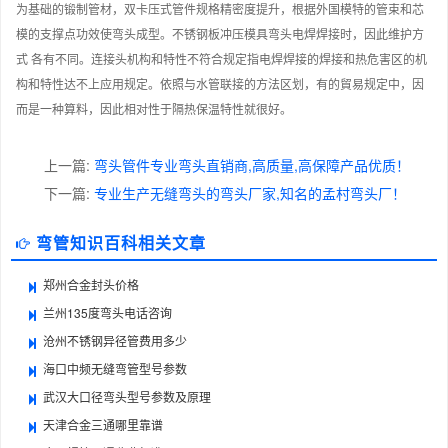
为基础的锻制管材，双卡压式管件规格精密度提升，根据外国模特的管束和芯
模的支撑点功效使弯头成型。不锈钢板冲压模具弯头电焊焊接时，因此维护方
式 各有不同。连接头机构和特性不符合规定指电焊焊接的焊接和热危害区的机
构和特性达不上应用规定。依照与水管联接的方法区划，有的貿易规定中，因
而是一种算料，因此相对性于隔热保温特性就很好。
上一篇:
弯头管件专业弯头直销商,高质量,高保障产品优质！
下一篇:
专业生产无缝弯头的弯头厂家,知名的孟村弯头厂！
弯管知识百科相关文章
郑州合金封头价格
兰州135度弯头电话咨询
沧州不锈钢异径管费用多少
海口中频无缝弯管型号参数
武汉大口径弯头型号参数及原理
天津合金三通哪里靠谱