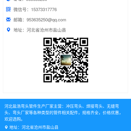
微信号：15373317776
邮箱：953635250@qq.com
地址：河北省沧州市盐山县
河北盐浩弯头管件生产厂家主营：
冲压弯头
、
焊接弯头
、
无缝弯
头
、
弯头厂家
等各种类型的管件相关配件，规格齐全，价格优惠，
欢迎选购。
地址：河北省沧州市盐山县