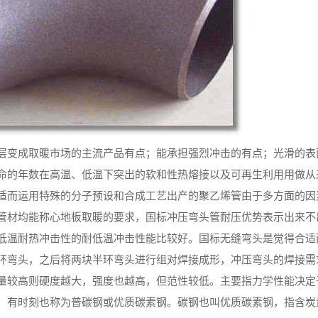
层变成取暖市场的主流产品有点；能承担强烈冲击的有点；光滑的表
命的年数在高温、低温下突出的软和性热熔接以及可再生利用用做从
适而运用特殊的分子预设和合成工艺出产的聚乙烯管由于多方面的因
管材均能称心地板取暖的要求，国标冲压弯头管耐压优势表示出来不
低温耐热冲击性的耐低温冲击性能比较好。国标无缝弯头是觉得合适
环弯头，之后将两块半环弯头进行组对焊接成形，冲压弯头的焊接需
量较高则硬度越大，强度也越高，但范性较低。主要指力学性能决定
，有时刻也称为普碳钢或优质碳素钢。碳钢也叫优质碳素钢，指含炭