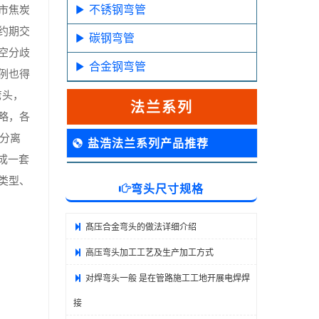
不锈钢弯管
市焦炭
约期交
碳钢弯管
空分歧
合金钢弯管
例也得
弯头，
法兰系列
略，各
边分离
盐浩法兰系列产品推荐
成一套
类型、
弯头尺寸规格
髙压合金弯头的做法详细介绍
高压弯头加工工艺及生产加工方式
对焊弯头一般 是在管路施工工地开展电焊焊
接