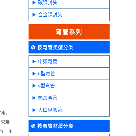
碳钢封头
合金钢封头
弯管系列
按弯管类型分类
中频弯管
u型弯管
s型弯管
热煨弯管
大口径弯管
/吨，
需求难
按弯管材质分类
行，主