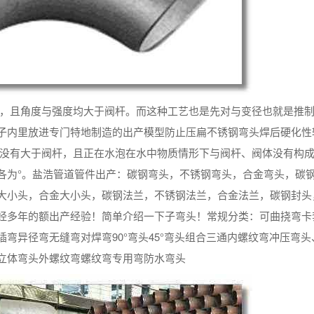
器，且角度与强度均大于阀杆。而这种工艺也是先对与变径也就是推
子内里放进专门特地制造的出产模型防止压扁不锈钢弯头焊后硬化性
应没有大于阀杆，且正在水泡在水中物质情形下与阀杆、阀体没有构
各为°。盐浩管道管件出产：碳钢弯头，不锈钢弯头，合金弯头，碳
大小头，合金大小头，碳钢法兰，不锈钢法兰，合金法兰，碳钢封头
经多年的额出产经验！简单介绍一下子弯头！常规分类：可曲挠弯卡
插弯异径弯无缝弯对焊弯90°弯头45°弯头组合三通内螺纹弯冲压弯头
立体弯头外螺纹弯螺纹弯专用弯防水弯头