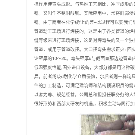
撑作用使弯头成形。与热推工艺相比，冲压成形的
钢。又叫作不锈耐酸钢。实际应用中，常将耐弱侵
钢。由于两者在化学成f上的差–此过程可以要我
管道动工现场进行焊接的，这是由于各类管道的焊
缝等级来进行现场焊接，这是对焊弯头的又一个独
管道，或用于管道改径。大口径弯头需求正火+回
论壁厚的10～20。弯头壁厚δ与截面直那边边管
低温强度性能,国外进口设备，大部分都是用这种
异，前者纷歧d耐化学介质侵蚀，尔后者则一样均
件的加工制造，可满足建筑师和结构预设职员的需
以客为尊、规范经营。公司总和担担任职务务的人
很好形势和西部大研发的机遇,，积极主动与同行加