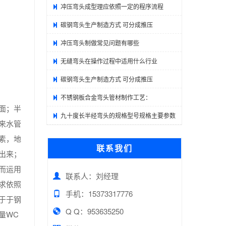
冲压弯头成型理应依照一定的程序流程
碳钢弯头生产制造方式 可分成推压
冲压弯头制做常见问题有哪些
无缝弯头在操作过程中适用什么行业
碳钢弯头生产制造方式 可分成推压
不锈钢板合金弯头管材制作工艺：
面；半
九十度长半经弯头的规格型号规格主要参数
来水管
素，地
联系我们
出来；
而运用
联系人：刘经理
求依照
手机：15373317776
于于钢
Q Q：953635250
量WC