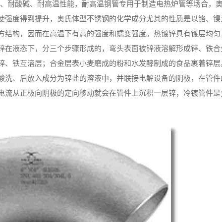
耐腐蚀、耐酸碱、耐高温性能，耐高温钢管专用于制造电热炉管等场合，
使强度得到提升，奥氏体型不锈钢的化学成分尤其的性质是以铬、镍
方结构，因而在高温下有高的强度和蠕变强度。热镀锌具有镀层均匀
锌在液态下，分三个步骤形成的，弯头表面被锌液溶解形成锌、铁合
锌、铁互溶层；合金层表小麦磨成的粉和水发酵制成的食品裹着锌层
酸洗、后放入成分为锌盐的溶液中，并联接电解设备的阴极，在管件
电流从正极向阴极的定向移动就会在管件上沉积一层锌，冷镀管件是