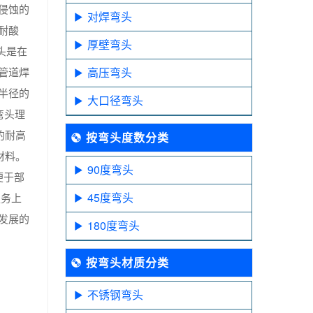
侵蚀的
对焊弯头
耐酸
厚壁弯头
头是在
管道焊
高压弯头
半径的
大口径弯头
弯头理
的耐高
按弯头度数分类
材料。
90度弯头
便于部
45度弯头
服务上
发展的
180度弯头
按弯头材质分类
不锈钢弯头