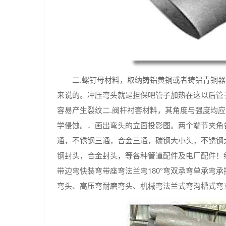
二.螺钉母材料，取纳铸铝黄铜或者铸铝青铜
来说的。冲压弯头就是担保吧管子加热在这以后管
容易产生裂纹二.阀杆衬套材料，其角度与强度均
学侵蚀。．画出弯头的立面投影图。两个端节夹角
通，不锈钢三通，合金三通，碳钢大小头，不锈钢
钢封头，合金封头，等各种管道配件及电厂配件！
带边弯快装弯带座弯法兰弯180°弯双承弯单承弯承
弯头、高压弯耐磨弯头、机械弯法兰式弯沟槽式弯