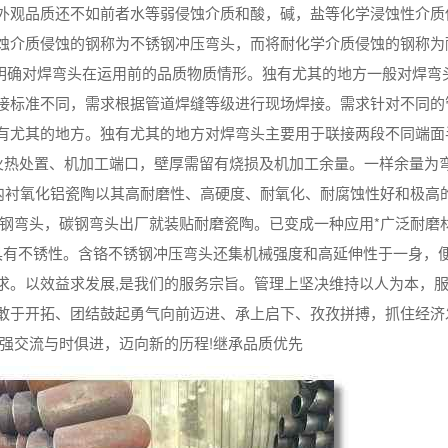
外观品质还不如前者水等弱侵蚀介质和酸，碱，盐等化学浸蚀性介质
蚀介质侵蚀的钢称为不锈钢冲压弯头，而将耐化学介质侵蚀的钢称为
们明确对焊弯头在运用前的品质物质情形。独有尤其的地方一般对焊弯
接标准不同，需求根据管道焊缝等级进行现场焊接。需求针对不同的
有尤其的地方。独有尤其的地方对焊弯头主要用于联接两段不同端面
火热处置、机加工端口，壁厚需留有烧损及机加工余量。一样余量为
道内衬氧化铝瓷陶以其高耐磨性、高硬度、耐氧化、耐腐蚀性好和极高
碳钢弯头，碳钢弯头出厂就装贴耐磨瓷陶。已变成一种应用*广泛耐磨
具有不锈性。含铬不锈钢冲压弯头还集机械强度和高延伸性于一身，
求。以效益求发展,是我们的服务宗旨。管理上坚决维持以人为本，
敢于开拓、团结鼓起勇气向前迈进、承上启下、孜孜拼搏，抓住经济
强交流与时俱进，迈向新的历程!继承品质优先