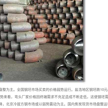
盘整为主。全国钢坯市场买卖的价格弱势运行。盐浩地区钢坯跌10元
形势来看，弯头厂家价格因终端需求不充足造成不断走低，这使钢坯
降，北京冷拔方钢市场或以弱势震动为主。国内焦炭现货市场盘整运