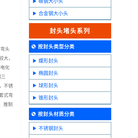
碳钢大小头
合金钢大小头
封头堵头系列
按封头类型分类
制弯头
较大，
蝶形封头
成电化
椭圆封头
钢三
球形封头
，不锈
套式弯
锥形封头
、推制
按封头材质分类
不锈钢封头