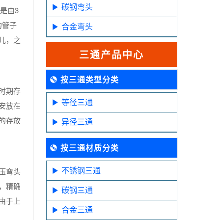
碳钢弯头
是由3
的管子
合金弯头
儿，之
三通产品中心
按三通类型分类
时期存
等径三通
安放在
的存放
异径三通
按三通材质分类
不锈钢三通
压弯头
，精确
碳钢三通
由于上
合金三通