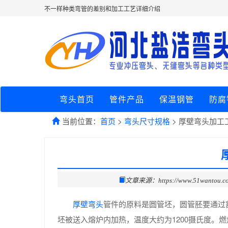
不一样种类弯管的差别和加工工艺详细介绍
弯头首页
管件产品
保温钢管
防腐
当前位置：
首页
>
弯头尺寸规格
> 厚壁弯头加工
文章来源：https://www.51wantou.c
厚壁弯头
管件的原料是圆管坯，圆管胚要通过
坯被送入熔炉内加热，温度大约为1200摄氏度。