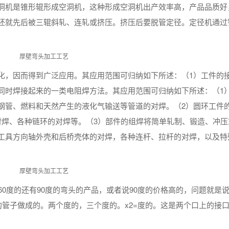
洞机是锥形辊形成空洞机，这种形成空洞机出产效率高，产品品质好
坯就先后被三辊斜轧、连轧或挤压。挤压后要脱管定径。定径机通过
化，因而得到广泛应用。其应用范围可归纳如下所述：（1）工件的
同时焊接起来的一类电阻焊方法。其应用范围可归纳如下所述：（1
钢管、燃料和天然产生的液化气输送等管道的对焊。（2）圆环工件
的对焊、各种链环的对焊等。（3）部件的组焊将简单轧制、锻造、冲压
工具方向轴外壳和后桥壳体的对焊，各种连杆、拉杆的对焊，以及特
0度的还有90度的弯头的产品，或者说90度的价格高的，问题就是说
的管子做成的。两个度的，三个度的。x2=度的。这是两个口上的接