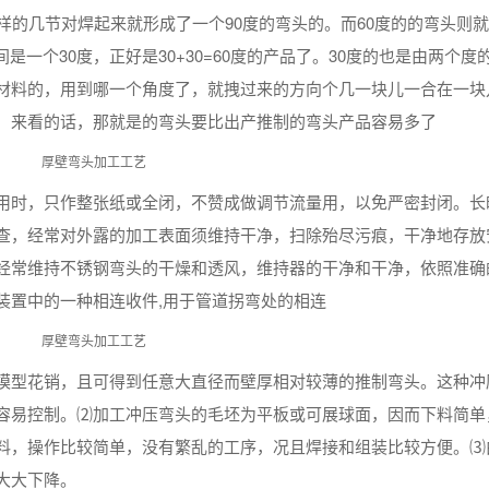
样的几节对焊起来就形成了一个90度的弯头的。而60度的的弯头则就
间是一个30度，正好是30+30=60度的产品了。30度的也是由两个度
材料的，用到哪一个角度了，就拽过来的方向个几一块儿一合在一块
，来看的话，那就是的弯头要比出产推制的弯头产品容易多了
用时，只作整张纸或全闭，不赞成做调节流量用，以免严密封闭。长
查，经常对外露的加工表面须维持干净，扫除殆尽污痕，干净地存放
经常维持不锈钢弯头的干燥和透风，维持器的干净和干净，依照准确
装置中的一种相连收件,用于管道拐弯处的相连
模型花销，且可得到任意大直径而壁厚相对较薄的推制弯头。这种冲
容易控制。⑵加工冲压弯头的毛坯为平板或可展球面，因而下料简单
料，操作比较简单，没有繁乱的工序，况且焊接和组装比较方便。⑶
大大下降。