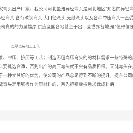
家弯头出产厂家。我公司河北盐浩异径弯头是河北地区*知名的异径
异径弯头,含有碳钢弯头,大口径弯头,无缝弯头以及各种冲压弯头一直
公司真的的力量雄厚,供应全国各地甚至于出口全世界各地,是*值得信
推、冲压、挤压等工艺；制造无缝高压弯头的的材料需求一些特殊的
料要挑选合适，否则出产的高压弯头就不会有品质担保。无缝弯头在
于一种尤其好的优势，使公司的产品总是得到不断的提升，提升公司
缝弯头是用钢板作为原材料的，首先把钢板按恳求裁成料后