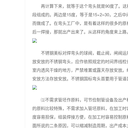
再计算下来，就等于这个弯头就是90度了。这
段组成的。两边是15度，等于是15×2=30，之后中
而做成了。在弯头工厂中，是有着这样的很多的原
后一焊接，那就出产出来了。从这样的角度来上路
不锈钢美标对焊弯头的球阀，截止阀，闸阀运
放安放的不锈钢弯头，应作依照规定的时间界线检
室内透风干燥的地方，严禁堆置或露天存放安放。
安放方法存放安放。不锈钢国标弯头首要用于管道
⑴不需求管坯作原料，可节俭制管设备及出产
的原料比较特殊，不需求加入管坯原料，在加工时
度容易担保，组装焊接方便，在加工时容易控制原
面所说的二条原因，可以缩减制造周期，出产成本