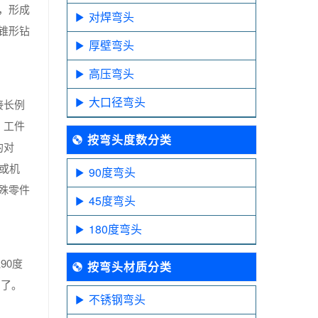
，形成
对焊弯头
锥形钻
厚壁弯头
高压弯头
大口径弯头
接长例
）工件
按弯头度数分类
的对
或机
90度弯头
殊零件
45度弯头
180度弯头
90度
按弯头材质分类
口了。
不锈钢弯头