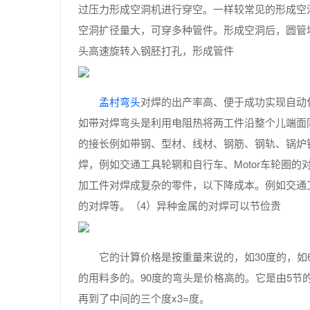
过压力形成空洞机进行穿空。一样较常见的形成空
空洞扩径量大，可穿多种管件。形成空洞后，圆管
头高速旋转入钢胚打孔，形成管件
孟村弯头
对焊的出产率高、便于成功实现自动
如带对焊弯头是利用电阻热将两工件沿整个儿端面
的接长例如带钢、型材、线材、钢筋、钢轨、锅炉
焊，例如交通工具轮辋和自行车、Motor车轮圈
加工件对焊成复杂的零件，以下降成本。例如交通
的对焊等。（4）异种金属的对焊可以节俭贵
它的计算价格是按重量来说的，如30度的，如6
的用料多的。90度的弯头是价格高的。它是由5节
再到了中间的三个度x3=度。