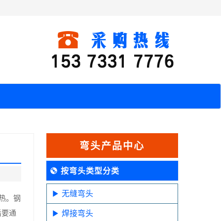
弯头产品中心
按弯头类型分类
无缝弯头
热。钢
后要通
焊接弯头