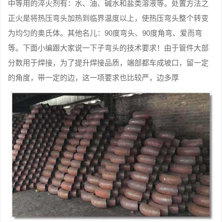
中等用的淬火剂有：水、油、碱水和盐类溶液等。处置方法之
正火是将热压弯头加热到临界温度以上，使热压弯头整个转变
为均匀的奥氏体。其他名儿：90度弯头、90度角弯、爱而弯
等。下面小编跟大家说一下子弯头的技术要求！由于管件大部
分数用于焊接，为了提升焊接品质，端部都车成坡口，留一定
的角度，带一定的边，这一项要求也比较严，边多厚