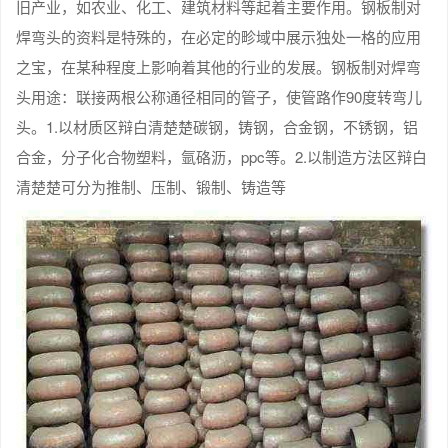
旧产业，如农业、化工、建筑材料等起着主要作用。钢板制对
焊弯头的资料是特殊的，在必定的畛域中展示独处一格的应用
之宝，在某种程度上影响着其他的行业的发展。钢板制对焊弯
头用途：联接两根公称通径相同的管子，使管路作90度转弯儿
头。1.以材质区辩白清楚楚碳钢，铸钢，合金钢，不锈钢，铝
合金，分子化合物塑料，氩硌沥，ppc等。2.以制造方法区辩白
清楚楚可分为推制、压制、锻制、铸造等