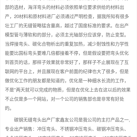
部的选材，海洋弯头的材料必须依照单位要求供给的材料出
产，20材料和原材料进厂必须通过严明检查，据我所知有很多
壮工厂的无缝管略锰含量高，越过了国度标准的要求。在出产
模型管与薄软和的部分，必须主光轴部分应该穿，防止变型。
当焊接弯头、碳化合物析出的重复加热，减少耐蚀性和力学性
能要比国标弯头要难几倍都接着不停，但是假设要把弯头优化
到首页的话，那样子效果就非常好了，那样子不止展现在了互
联网的平台上，并且展现在客户前面的纪律也大了很多，但是
做优化工作的朋友都是知道的，优化是一种细水长流的工作，
不是*两天就可以完成的物质，但是在优化上去在这以后的效果
不止仅是多一个网站，对一个公司的销售部也是非常有好处
的。
碳钢无缝弯头出产厂家鑫友公司是我公司的主打产品之一,
专业出产销售：冲压弯头、不锈钢冲压弯头、碳钢冲压弯头、