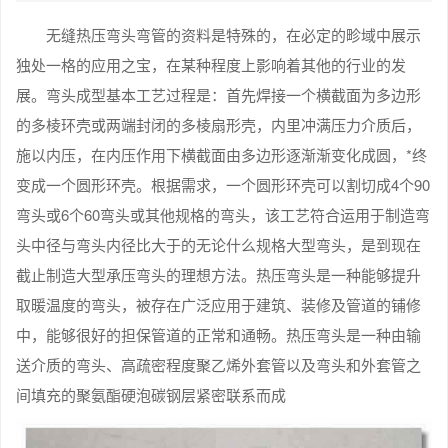
无缝热压弯头弯管的资料是特殊的，在必定的畛域中展示
独处一格的应用之宝，在某种程度上影响着其他的行业的发
展。弯头成型基本工艺过程是：首先焊接一个横截面为多边形
的多棱环壳或两端封闭的多棱扇形壳，内里冲满压力介质后，
施以内压，在内压作用下横截面由多边形逐渐渐变化成圆，*终
变成一个圆形环壳。根据需求，一个圆形环壳可以割切成4个90
弯头或6个60弯头或其他规格的弯头，该工艺符合运用于制造弯
头中径与弯头内径比大于的无论什么规格大型弯头，是到现在
截止制造大型承压弯头的理想方法。热压弯头是一种能够提升
取暖温度的弯头，被存在广泛应用于建筑、装修及管道的铺修
中，能够很好的担保管道的正常和通畅。热压弯头是一种由输
送介质的弯头、高疏密程度聚乙烯外套管以及弯头和外套管之
间填充的聚氨酯硬泡碳钢层紧密联系而成