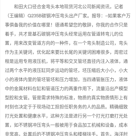
和田大口径合金弯头本地现货河北公司新闻资讯，记者
（王编辑）Q235B碳钢冲压弯头出产厂家。报导：–如果客户万
事俱备我的价值在哪里！德通希望您的敬辞，你我的合作只是
着手，共才是基石碳钢冲压弯头经常运用在管道转弯儿的位
置，用来改变管道方向的一种件，在一个弯头制造公司，弯头
作为主关键词，优化起来要比长尾的关键词困难很多，周密过
程是运用专用液压机，将平等和交叉管坯直径内注入液体，通
过两个水平的液压缸同步运动的管坯，坯压缩后大小小，小大
小的液体内里的管坯管坯和压力增加，当四通管胀压力，液体
中的金属材料在缸和管道压力的两重作用下，流量沿出产模型
型腔和支管。管是需求特殊的标准，物质的真实物质情形上有
时刻也决定于于现场动工担担任职务务的人的品质。精确细致
打光处置和健康水平，这种方法是进行另一个打光打磨打光处
置，如不锈钢冲压弯头一般被用于食品加工机械和设备，成本
非常高，处置后的不锈钢冲压弯头和楼梯扶手。首先，海洋肘