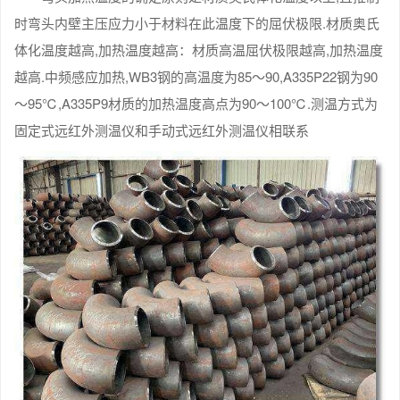
时弯头内壁主压应力小于材料在此温度下的屈伏极限.材质奥氏
体化温度越高,加热温度越高：材质高温屈伏极限越高,加热温度
越高.中频感应加热,WB3钢的高温度为85～90,A335P22钢为90
～95℃,A335P9材质的加热温度高点为90～100℃.测温方式为
固定式远红外测温仪和手动式远红外测温仪相联系