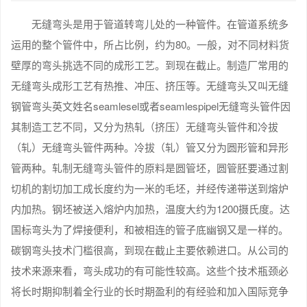
无缝弯头是用于管道转弯儿处的一种管件。在管道系统多
运用的整个管件中，所占比例，约为80。一般，对不同材料货
壁厚的弯头挑选不同的成形工艺。到现在截止。制造厂常用的
无缝弯头成形工艺有热推、冲压、挤压等。无缝弯头又叫无缝
钢管弯头英文姓名seamlesel或者seamlespipel无缝弯头管件因
其制造工艺不同，又分为热轧（挤压）无缝弯头管件和冷拔
（轧）无缝弯头管件两种。冷拔（轧）管又分为圆形管和异形
管两种。轧制无缝弯头管件的原料是圆管坯，圆管胚要通过割
切机的割切加工成长度约为一米的毛坯，并经传递带送到熔炉
内加热。钢坯被送入熔炉内加热，温度大约为1200摄氏度。达
国标弯头为了焊接便利，和被相连的管子底幽钢又是一样的。
碳钢弯头技术门槛很高，到现在截止主要依赖进口。从公司的
技术来源来看，弯头成功的有可能性较高。这些个技术瓶颈必
将长时期抑制着全行业的长时期盈利的有经验和加入国际竞争