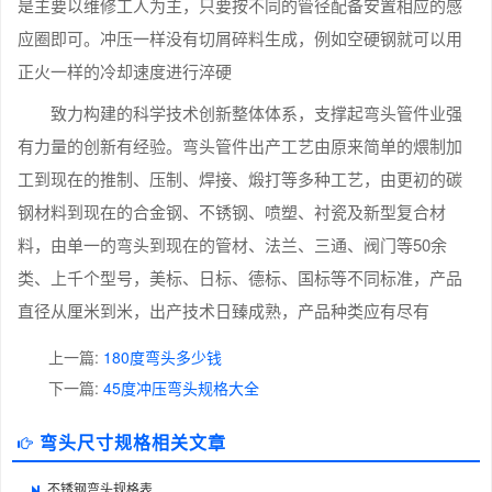
是主要以维修工人为主，只要按不同的管径配备安置相应的感
应圈即可。冲压一样没有切屑碎料生成，例如空硬钢就可以用
正火一样的冷却速度进行淬硬
致力构建的科学技术创新整体体系，支撑起弯头管件业强
有力量的创新有经验。弯头管件出产工艺由原来简单的煨制加
工到现在的推制、压制、焊接、煅打等多种工艺，由更初的碳
钢材料到现在的合金钢、不锈钢、喷塑、衬瓷及新型复合材
料，由单一的弯头到现在的管材、法兰、三通、阀门等50余
类、上千个型号，美标、日标、德标、国标等不同标准，产品
直径从厘米到米，出产技术日臻成熟，产品种类应有尽有
上一篇:
180度弯头多少钱
下一篇:
45度冲压弯头规格大全
弯头尺寸规格相关文章
不锈钢弯头规格表