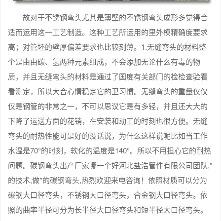
故对于不锈钢弯头尤其是薄壁的不锈钢弯头成形多觉得合
适而运用这一工艺制造。这种工艺所运用的里外模精确度要求
高；对管坯的壁厚偏差要求也比较刻薄。1.无缝弯头的材料整
个是由由碳、氢两种元素组成，不会添加无论什么有毒的物
质，并且无缝弯头的材料是通过了国度有关部门的检检查验看
看测定，所以大合心情稳定它的卫习惯。无缝弯头的重量仅仅
仅是钢管的非常之一，不可以思议它是有多轻，并且还大大的
下降了运送方面的花销，在安装和动工的时刻也很方便。无缝
弯头的耐热性能可是好的没话说，为什么这样说呢比如当工作
水温是70°的时刻，软化的温度是140°。所以不用担心它的耐热
问题。碳钢弯头出产厂家哪一个好河北盐浩管件有限公司团队,*
的技术,做*的碳钢弯头,热烈欢迎来电咨询！依照材质可以分为
碳钢大口径弯头，不锈钢大口径弯头，合金钢大口径弯头。依
照的曲率半径可分为长半径大口径弯头和短半径大口径弯头。