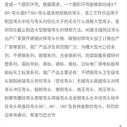
变成一个圆形环壳。根据需求，一个圆形环壳能够割切成4个
90○弯头或6个60○弯头或其他规格的弯头，该工艺符合运用于
制造弯头中径与弯头内径比大于的无论什么规格大型弯头，是
到现在截止制造大型碳钢弯头的理想方法。90度无缝热压弯头
出产厂家管件碳钢对焊弯头价格、碳钢对焊弯头加工订做出产
厂家哪家好。我厂产品涉及到范围广泛：沟槽大型大口径系
列、不锈钢系列、碳钢系列、合金钢系列、防腐取暖系镀锌衬
塑系列、国标非标、美标、德标、俄标、日标电厂用电标船用
船标化工标准系列，我厂产品主要还有：不锈钢弯头卫生级弯
头锻制承插弯头异径弯头（变径弯头）无缝弯头直缝弯头对焊
弯头冲压弯头、锻制弯头、推制弯头、高压弯头、热压弯头、
耐磨弯螺纹弯头厚壁弯头焊接弯头合金钢弯头长半径弯头短半
径弯头带直段弯头90°、45°、180°及各种度数的弯头，热烈欢
迎来电垂问，希望与您合作