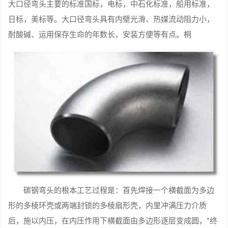
大口径弯头主要的标准国标，电标，中石化标准，船用标准，
日标，美标等。大口径弯头具有内壁光滑、热媒流动阻力小，
耐酸碱、运用保存生命的年数长，安装方便等有点。桐
碳钢弯头的根本工艺过程是：首先焊接一个横截面为多边
形的多棱环壳或两端封锁的多棱扇形壳，内里冲满压力介质
后，施以内压，在内压作用下横截面由多边形逐层变成圆，*终