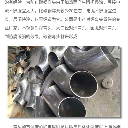
的有经验。为防止碳钢弯头由于加热而产生睛间侵蚀，焊接电
流不舒服宜太大，比碳钢焊条较少20左右，电弧不舒服宜过
长，层间快冷，以窄焊道为宜。公司是出产对焊弯头管件的专
业厂家，不锈钢对焊弯头、大口径对焊弯头、圆弧对焊弯头、
到防腐碳钢的效果，碳钢弯头就是形成
弯头加热温度的确定原则是材质奥氏体化温度以上,且推制