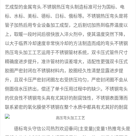
艺成型的金属弯头.不锈钢热压弯头制造标准可分为国标、电
标、水标、美标、德标、日标、俄标等。不锈钢热压弯头是将
管子加热后用专业设备加工成型，之后割切加热到临界温度以
上，取暖一段时间后很快放入淬火剂中，使其温度突然下降，
以大于临界冷却速度非常快冷却的方法制造而成的弯头不锈钢
热压弯头加工工艺运用于不锈钢管材系统，双卡压式管件尺寸
精确度进步提升，准许管材的误差增大，适配性更强双卡压式
胶圈严密封闭在不锈钢材料内，胶圈经久性清楚显露进步提
升，且双卡压严密封闭圈左右受挤压均匀，严密封闭圈不会从
侧面倍水压挤出，偿还了单卡压用过程中的缺少。不锈钢弯头
的优良性不锈钢弯头具有尤其好的耐腐蚀性，不锈钢表面薄而
联系紧密的氧化膜使不锈钢在整个水质中都具有尤其好的耐腐
德标弯头守信公司热烈欢迎垂问{主变量}{变量1热推弯头是