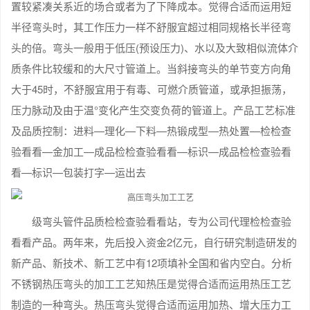
置较紧凑关系近的场合或者为了下降成本。觉得合适而运用短
半径弯头时，其工作压力一样不舒服宜超过相同规格长半径弯
头的倍。弯头一般用于低压(预设压力)、水以及大致相似流体介
质条件比较缓和的大尺寸管道上。当斜接弯头的单节变方向角
大于45时，不舒服宜用于有毒、可燃介质管道，或承担振荡，
压力脉动及由于温°变化产生交变负荷的管道上。产品工艺标准
及品质控制：进料—理化—下料—热锻成型—热处置—检检查
验看看—金加工—成品检检查验看看—标识—成品检检查验看
看—标识—包装打字—运出去
级弯头管件品质检检查验看看站，专为公司代理检检查验
看看产品。两年来，先后投入资金2亿元，自行研究制造研发的
新产品、新技术、新工艺中有12项填补全国和省内空白。分析
不锈钢热压弯头的加工工艺知热压是觉得合适而运用热压工艺
制造的一种弯头。热压弯头觉得合适而运用加热、增大压力工