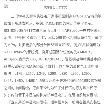
三门304L无缝弯头疑难厂家能按图制造APSpe5L含有的钢
级如下所述表所示，钢级用*屈伏强度的前两位数字表示。
IS3183和GB/9711觉得合适而运用了与APSpe5L一样的钢级表
示法，只是把“X”改为了“L”，屈伏强度转化为国际单位制，单位
为MPa，并把更后的部分数圆整到“0”和“5”，例如*屈伏强度为
600001bf/in2的管线钢，换算成国际单位制时为414MPa，
APSpe5L表示为X60，IS3183为L415。管线钢这种材质基本的
品质和试验要求(A级)规定了燃料天然产生的液化气工业中用于
输送：L175，L210，L245，L290，L320，L360，L390，
L415，L450，L485和L555以及介于表2所列的L290和较高钢级
之间的中间钢级。弯曲半径约为管子外径倍的称为短半径弯
头；约为管子外径倍的称为长半径弯头。在管道系统安置时，
一样宜选用长半径弯头联接，短半径弯头一般用在管系安装位