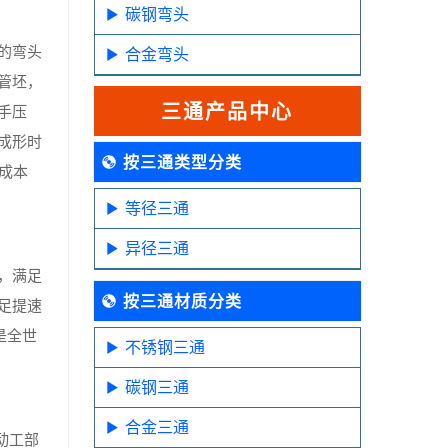
碳钢弯头
的弯头
合金弯头
管坯，
三通产品中心
手压
成形时
按三通类型分类
成本
等径三通
异径三通
，满足
按三通材质分类
足提速
是全世
不锈钢三通
碳钢三通
合金三通
动工部