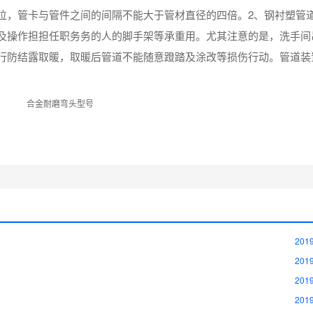
位，管卡与管件之间的间隔不能大于管材直径的四倍。2、钢衬塑管
及操作担担任职务务的人的脚手架等承重用。尤其注意的是，洗手间
行防结露取暖，取暖后管道不能随意蹬踏及涂改等损伤行动。管道装
2019
2019
2019
2019