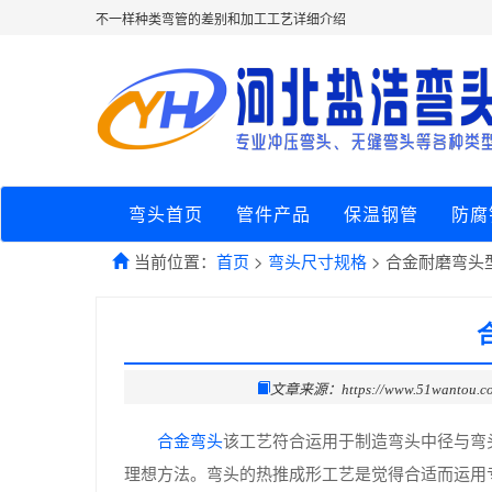
不一样种类弯管的差别和加工工艺详细介绍
弯头首页
管件产品
保温钢管
防腐
当前位置：
首页
>
弯头尺寸规格
> 合金耐磨弯头
文章来源：https://www.51wantou.c
合金弯头
该工艺符合运用于制造弯头中径与弯
理想方法。弯头的热推成形工艺是觉得合适而运用