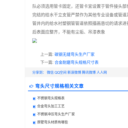
队必须选用管卡固定，还管卡宜设置于管件接头部
完结的给水干立支管严禁作为其他专业设备或管道
管井内的给水衬塑钢管管道依照描画恳切的请求进
后表面应整齐，不能有尘垢、吊漆表象
上一篇:
碳钢无缝弯头生产厂家
下一篇:
合金耐磨弯头规格尺寸表
分享到：
微信
QQ空间
新浪微博
腾讯微博
人人网
弯头尺寸规格相关文章
不锈钢弯头规格表
合金弯头加工工艺
不锈钢冲压弯头生产厂家
厚壁弯头材质有哪些