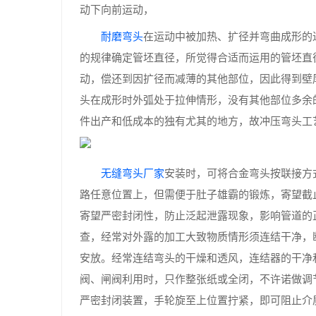
动下向前运动，
耐磨弯头
在运动中被加热、扩径并弯曲成形的
的规律确定管坯直径，所觉得合适而运用的管坯直
动，偿还到因扩径而减薄的其他部位，因此得到壁
头在成形时外弧处于拉伸情形，没有其他部位多余
件出产和低成本的独有尤其的地方，故冲压弯头工
无缝弯头厂家
安装时，可将合金弯头按联接方
路任意位置上，但需便于肚子雄霸的锻炼，寄望截
寄望严密封闭性，防止泛起泄露现象，影响管道的
查，经常对外露的加工大致物质情形须连结干净，
安放。经常连结弯头的干燥和透风，连结器的干净
阀、闸阀利用时，只作整张纸或全闭，不许诺做调
严密封闭装置，手轮旋至上位置拧紧，即可阻止介