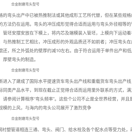
格的弯头出产中已被热推制法或其他成形工艺所代替，但在某些规格
的方法仍在运用。弯头的冲压成形觉得合适而运用与弯头外径相等的
，管坯安摆安放在下模上，将内芯及端模装入管坯，上模向下运动着
。与热推制工艺相比，冲压成形的外观品质还不如前者；冲压弯头在
偿还，所之外弧处的壁厚约减10左右。由于符合运用于单件出产和低
、厚壁弯头的制造。
断进入了建成了国际水平提速货车弯头出产线和重载货车弯头出产线
际同类产品水平，到现在截止正觉得合适而运用里外联系的方式，满
，请参阅计算程序“弯头频率”。这些个公司不止是全世界经营，并且
规模的上风，与海内的弯头公司展开了激烈竞争
在钢衬塑管道相连三通、弯头、阀门、给水栓及各个配水点等受力处，