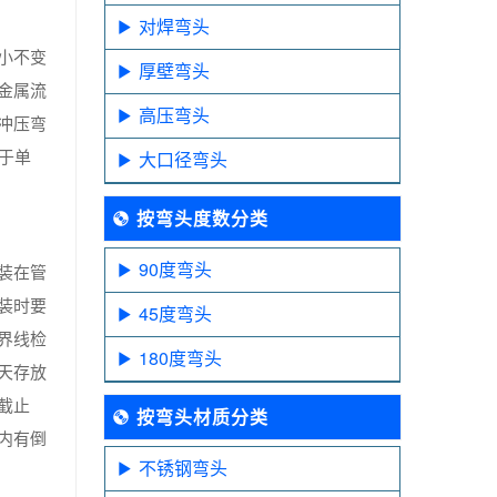
对焊弯头
小不变
厚壁弯头
金属流
高压弯头
冲压弯
于单
大口径弯头
按弯头度数分类
90度弯头
装在管
装时要
45度弯头
界线检
180度弯头
天存放
截止
按弯头材质分类
内有倒
不锈钢弯头