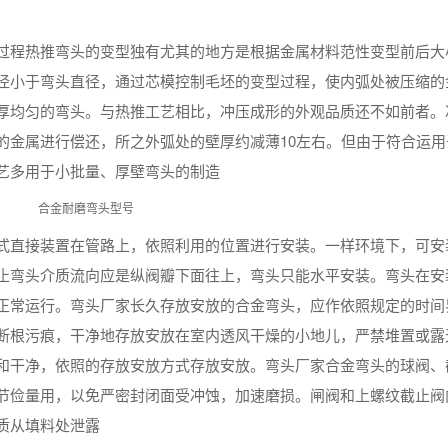
过程热推弯头的变型独有尤其的地方是根据金属材料范性变型前后大
径小于弯头直径，通过芯模控制毛坯的变型过程，使内弧处被压缩的
厚均匀的弯头。与热推工艺相比，冲压成形的外观品质还不如前者。
的金属进行偿还，所之外弧处的壁厚约减薄10左右。但由于符合运用
艺多用于小批量、厚壁弯头的制造
式直接装置在管路上，依照利用的位置进行安装。一样环境下，可安
止弯头介质流向应是纵阀瓣下面往上，弯头只能水平安装。弯头在安
正常运行。弯头厂家长久存放安放的合金弯头，应作依照规定的时间
断根污痕，干净地存放安放在室内透风干燥的小地儿，严禁堆置或露
和干净，依照的存放安放方式存放安放。弯头厂家合金弯头的球阀、
节俭量用，以免严密封闭面受冲蚀，加速磨损。闸阀和上螺纹截止阀
质从填料处泄露