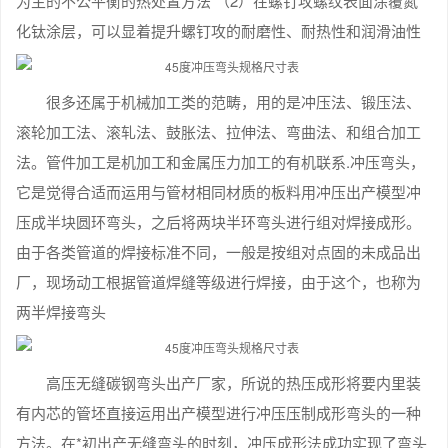
为主的不公平衡的热处置方法 （2）在螺钉攻螺纹表面涂覆氮
化钛涂层，可以显着提升螺钉攻的耐磨性、耐热性和润滑油性
很多还属于机械加工类的范畴，用的是冲压法、锻压法、
滚轮加工法、滚轧法、鼓胀法、拉伸法、弯曲法、和组合加工
法。管件加工是机加工和金属压力加工的有机联系.冲压弯头，
它是觉得合适而运用与管材相同材质的板料用冲压出产模型冲
压成半块圆环弯头，之后将两块半环弯头进行组对焊接成形。
由于各类管道的焊接标准不同，一般是按组对点固的未成品出
厂，现场动工根据管道焊缝等级进行焊接，由于这个，也称为
两半焊接弯头
高压无缝碳钢弯头出产厂家，所说的热压成形将要内里装
有内芯的管坯直接运用出产模型进行冲压压制成形弯头的一种
方法。在*初出产无缝弯头的时刻，冲压成形法成功实现了弯头