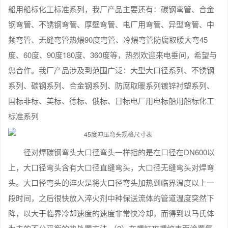
船用船标化工标准系列，我厂产品主要还有：碳钢弯管、合金
钢弯管、不锈钢弯管、厚壁弯管、电厂用弯管、异型弯管、中
频弯管、无缝弯管热煨90度弯管、冷煨弯管防腐取暖大弯45
度、60度、90度180度、360度等，热烈欢迎来电垂问，希望与
您合作。我厂产品涉及到范围广泛：大型大口径系列、不锈钢
系列、碳钢系列、合金钢系列、防腐取暖系列镀锌衬塑系列、
国标非标、美标、德标、俄标、日标电厂用电标船用船标化工
标准系列
径对焊碳钢弯头大口径弯头一样指的是在口径在DN600以
上，大口径弯头含有大口径直缝弯头，大口径无缝弯头对焊弯
头。大口径弯头的淬火是将大口径弯头加热到临界温度以上一
段时间，之后很快放入淬火剂中种保送流体的管道温度突然下
降，以大于临界冷却速度的速度非常快冷却，而得到以马氏体