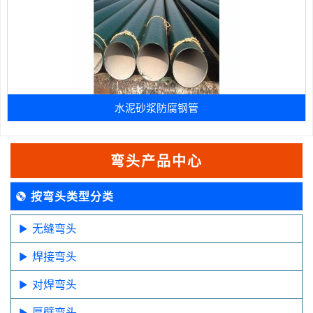
水泥砂浆防腐钢管
弯头产品中心
按弯头类型分类
无缝弯头
焊接弯头
对焊弯头
厚壁弯头