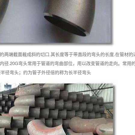
的两端截面裁成斜的切口.其长度等于带直段的弯头的长度.在管材的
径.20G弯头常用于管道的弯曲部位，用以改变管道的走向。常用的有
短半径弯头；约为管子外径倍的称为长半径弯头