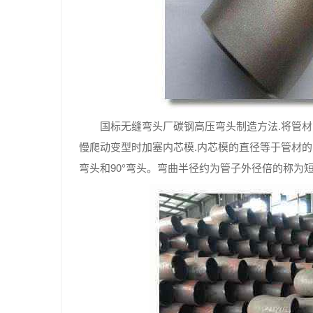
国标无缝弯头厂碳钢高压弯头制造方法.将管材
慢爬动变型时加塞内芯模.内芯模的直径等于管材的内
弯头和90°弯头。弯曲半径约为管子外径倍的称为