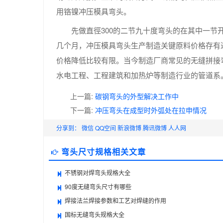
用铬镍冲压模具弯头。
先做直徑300的二节九十度弯头的在其中一
几个月，冲压模具弯头生产制造关键原料价格存有
价格降低比较有限。当今制造厂商常见的无缝拼接
水电工程、工程建筑和加热炉等制造行业的管道系
上一篇:
碳钢弯头的外型解决工作中
下一篇:
冲压弯头在成型时外弧处在拉申情况
分享到：
微信
QQ空间
新浪微博
腾讯微博
人人网
弯头尺寸规格相关文章
不锈钢对焊弯头规格大全
90度无缝弯头尺寸有哪些
焊接法兰焊接参数和工艺对焊缝的作用
国标无缝弯头规格大全