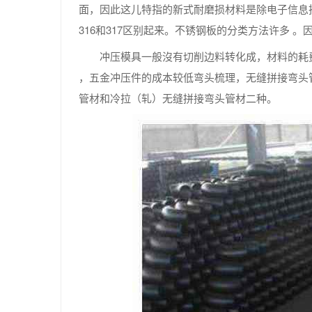
面，因此这儿特指的新式耐磨损材料是除电子信息技
316和317区别起来。不锈钢板的分类方法许多
冲压模具一般沒有切削边料转化成，材料的耗
，五金冲压件的成本较低弯头梳理，无缝拼接弯头
管材和冷拉（轧）无缝拼接弯头管材二种。