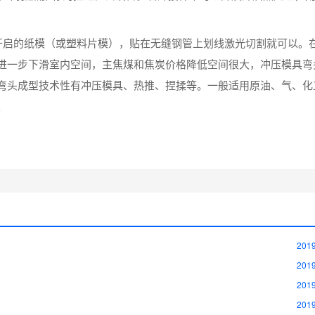
节开启的纸模（或塑料片模），贴在无缝钢管上划线激光切割就可以。
进一步下滑室内空间，主焦煤和焦炭价格降低空间很大，冲压模具弯
弯头成型技术性有冲压模具、热推、捏揉等。一般适用原油、气、化
。
2019
2019
2019
2019