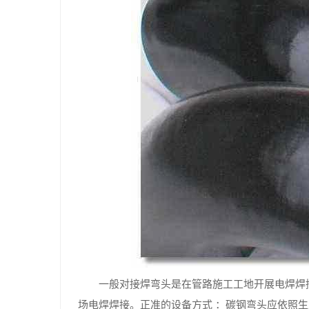
一般对接焊弯头是在管路施工工地开展电焊焊
场电焊焊接。正准的设备方式 ：碳钢弯头应依照