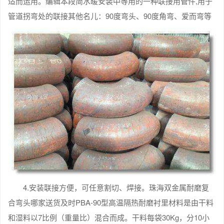
适而运用。编辑本段简水暖安装中等用的一种联接用管件,用于
管道拐弯处的联接其他名儿：90度弯头、90度角弯、爱而弯等
4.安装联接方便，可任意割切、焊接。珠海双金属耐磨复
合弯头哪家送货及时PBA-90型高温隔热耐磨衬里材料是由干料
和湿料以7比例（重量比）混合而成。干料每袋30Kg，分10小