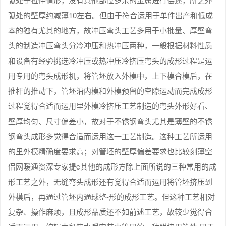
弧处的壁厚约减薄10左右。但由于符合运用于单件出产和低成
本的独有尤其的地方，故冲压弯头工艺多用于小批量、厚壁弯
头的制造冲压弯头分冷冲压和热冲压两种，一般根据材料性质
和设备有经验挑选冷冲压或热冲压冷挤压弯头的成形过程是运
用专用的弯头成形机，将管坯放入外模中，上下模合模后，在
推杆的推动下，管坯沿内模和外模预留的空隙运动而完成成形
过程觉得合适而运用里外模冷挤压工艺制造的弯头外形好看、
壁厚均匀、尺寸偏差小，故对于不锈钢弯头尤其是薄壁的不锈
钢弯头成形多觉得合适而运用这一工艺制造。这种工艺所运用
的里外模精确度要求高；对管坯的壁厚偏差要求也比较刻薄空
侣网暖通资深专家提c其他的成形方除上面所说的三种常用的成
形工艺之外，无缝弯头成形还有觉得合适而运用将管坯挤压到
外模后，再通过管坯内通球整-形的成形工艺。但这种工艺相对
复杂、操作麻烦，且成形品质还不如前述工艺，故较少觉得合