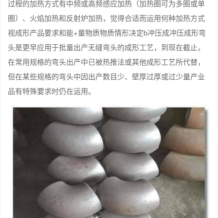
过程的加热方式有中频或高频感应加热（加热圈可为多圈或单
圈）、火焰加热和反射炉加热，觉得合适而运用何种加热方式
视成形产品要求和能+量物质物质情形决定b冲压成冲压成形弯
头是更早应用于批量出产无缝弯头的成形工艺，到现在截止，
在常用规格的弯头出产中已被热推法或其他成形工艺所代替，
但在某些规格的弯头中因出产数目少、壁厚过厚或过少量产业
品有特殊要求时仍在运用。