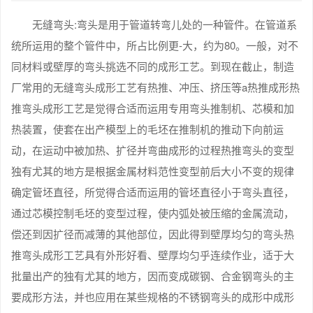
无缝弯头:弯头是用于管道转弯儿处的一种管件。在管道系
统所运用的整个管件中，所占比例更-大，约为80。一般，对不
同材料或壁厚的弯头挑选不同的成形工艺。到现在截止，制造
厂常用的无缝弯头成形工艺有热推、冲压、挤压等a热推成形热
推弯头成形工艺是觉得合适而运用专用弯头推制机、芯模和加
热装置，使套在出产模型上的毛坯在推制机的推动下向前运
动，在运动中被加热、扩径并弯曲成形的过程热推弯头的变型
独有尤其的地方是根据金属材料范性变型前后大小不变的规律
确定管坯直径，所觉得合适而运用的管坯直径小于弯头直径，
通过芯模控制毛坯的变型过程，使内弧处被压缩的金属流动，
偿还到因扩径而减薄的其他部位，因此得到壁厚均匀的弯头热
推弯头成形工艺具有外形好看、壁厚均匀乎连续作业，适于大
批量出产的独有尤其的地方，因而变成碳钢、合金钢弯头的主
要成形方法，并也应用在某些规格的不锈钢弯头的成形中成形