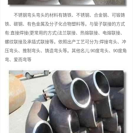
不锈钢弯头弯头的材料有铸铁、不锈钢、合金钢、可锻铸
铁、碳钢、有色金属及分子化合物塑料等。与管子联接的方式
有:直接焊接(更常用的方式)法兰联接、热熔联接、电熔联接、
螺纹联接及承插式联接等。依照出产工艺可分为:焊接弯头、冲
压弯头、推制弯头、铸造弯头等。其他名儿:90度弯头、90度角
弯、爱而弯等