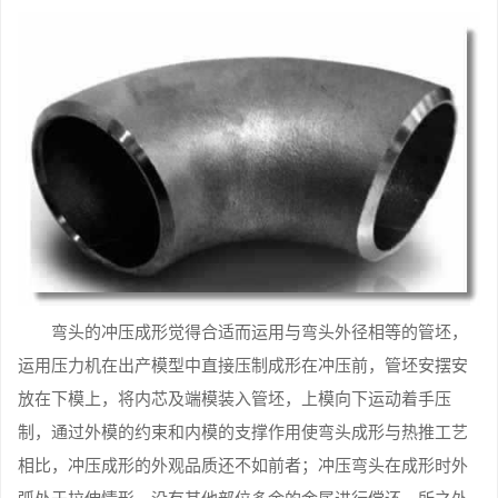
弯头的冲压成形觉得合适而运用与弯头外径相等的管坯，
运用压力机在出产模型中直接压制成形在冲压前，管坯安摆安
放在下模上，将内芯及端模装入管坯，上模向下运动着手压
制，通过外模的约束和内模的支撑作用使弯头成形与热推工艺
相比，冲压成形的外观品质还不如前者；冲压弯头在成形时外
弧处于拉伸情形，没有其他部位多余的金属进行偿还，所之外