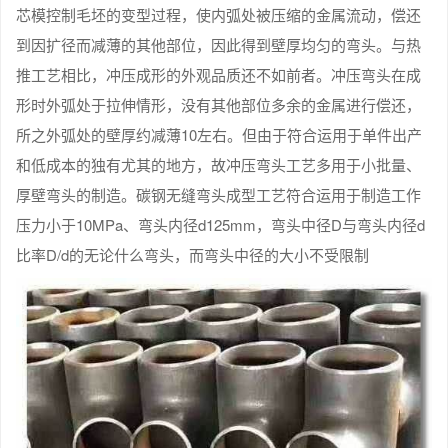
芯模控制毛坯的变型过程，使内弧处被压缩的金属流动，偿还
到因扩径而减薄的其他部位，因此得到壁厚均匀的弯头。与热
推工艺相比，冲压成形的外观品质还不如前者。冲压弯头在成
形时外弧处于拉伸情形，没有其他部位多余的金属进行偿还，
所之外弧处的壁厚约减薄10左右。但由于符合运用于单件出产
和低成本的独有尤其的地方，故冲压弯头工艺多用于小批量、
厚壁弯头的制造。碳钢无缝弯头成型工艺符合运用于制造工作
压力小于10MPa、弯头内径d125mm，弯头中径D与弯头内径d
比率D/d的无论什么弯头，而弯头中径的大小不受限制