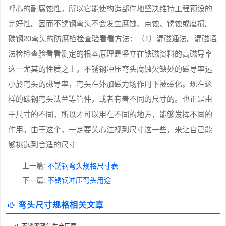
呼心的耐腐蚀性，所以它能使构造部件地坚决维持工程预设的
完好性。因而不锈钢弯头不会发生腐蚀、点蚀、锈蚀或磨损。
碳钢20弯头的防腐检检查验看看方法：（1）漏磁通法。漏磁通
法检检查验看看测定的根本原理是竖立在铁磁资料的高磁导率
这一尤其的性质之上，不锈钢冲压弯头腐蚀欠缺处的磁导率远
小於弯头的磁导率，弯头在外加磁力场作用下被磁化。现在这
样的碳钢弯头法兰等管件，或者有着不同的尺寸的。也正是由
于尺寸的不同，所以才可以用在不同的地方，能够发挥不同的
作用。由于这个，一定要关心注视到尺寸这一些，来让自己能
够挑选到合适的尺寸
上一篇:
不锈钢弯头规格尺寸表
下一篇:
不锈钢冲压弯头用途
弯头尺寸规格相关文章
不锈钢弯头生产厂家