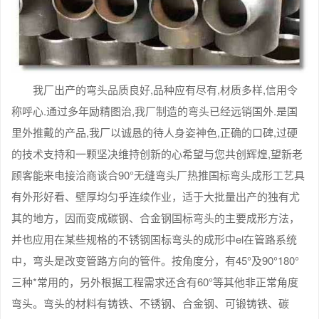
我厂出产的弯头品质良好,品种应有尽有,材质多样,信用令
称呼心.通过多年励精图治,我厂制造的弯头已经远销国外.是国
里外推戴的产品,我厂以诚恳的待人身姿神色,正确的口碑,过硬
的技术支持和一颗坚决维持创新的心希望与您共创辉煌,望新老
顾客能来电接洽商谈合90°无缝弯头厂热推国标弯头成形工艺具
有外形好看、壁厚均匀乎连续作业，适于大批量出产的独有尤
其的地方，因而变成碳钢、合金钢国标弯头的主要成形方法，
并也应用在某些规格的不锈钢国标弯头的成形中el在管路系统
中，弯头是改变管路方向的管件。按角度分，有45°及90°180°
三种*常用的，另外根据工程需求还含有60°等其他非正常角度
弯头。弯头的材料有铸铁、不锈钢、合金钢、可锻铸铁、碳