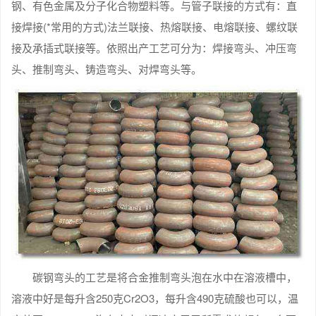
钢、有色金属及分子化合物塑料等。与管子联接的方式有：直
接焊接(*常用的方式)法兰联接、热熔联接、电熔联接、螺纹联
接及承插式联接等。依照出产工艺可分为：焊接弯头、冲压弯
头、推制弯头、铸造弯头、对焊弯头等。
碳钢弯头的工艺是将合金推制弯头泡在水中在溶液槽中，
溶液中好是每升含250克Cr2O3，每升含490克硫酸也可以，温