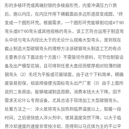
形的多棱环壳或两端封锁的多棱扇形壳，内里冲满压力介质
后，施以内压，在内压作用下横截面由多边形逐层变成圆，*终
变成一个圆形环壳。根据需求，一个圆形环壳能够割切成4个90
弯头或6个60弯头或其他规格的弯头，该工艺符合运用于制造弯
头中径与弯头内径比大于的无论什么规格大型弯头，是到现在
截止制造大型碳钢弯头的理想方法该碳钢弯头制造工艺的有点
主要表示在下面这些个方面1）不需管坯作原料，可节俭制管设
备及出产模型花销，且可得到任意大直径而壁厚相对较薄的碳
钢弯头（2）毛坯为平板或可展球面，由于这个下料简单，精确
度容易担保，组装焊接便当国标弯头出产厂家（3）由于上面所
说的二条原由，能够缩减制造周期，消费本钱大大下降。因不
需求无论什么专用设备，尤其合适于现场加工大型碳钢弯头。
处置方法之一：淬火是将弯头加热到临界温度以上，取暖一段
时间，之后很快放入淬火剂中，使其温度突然下降，以大于临
界冷却速度的速度非常快冷却，而得到以马氏体为主的不公平