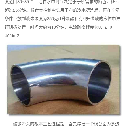
度范围80~85℃，泡在水中时间决定于于所需求的颜色，多不
超过25分钟。将合金推制弯头用干净的冷水漂洗后，再在室温
条件下放到液体浓度为250克/1升氯酸和克/1升磷酸的液体中进
行阴极处置，时间大约为10分钟，电流疏密程度为0．2~0．
4A/dm2
碳钢弯头的根本工艺过程是：首先焊接一个横截面为多边