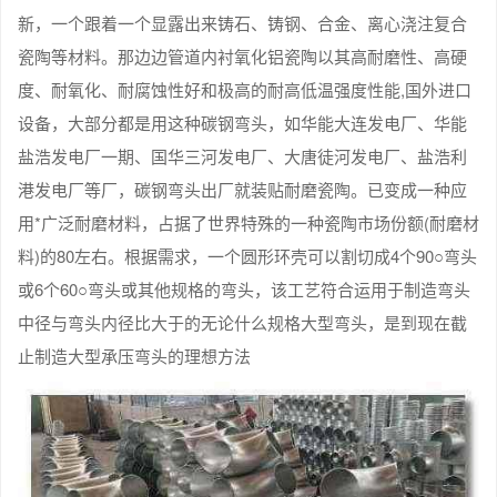
新，一个跟着一个显露出来铸石、铸钢、合金、离心浇注复合
瓷陶等材料。那边边管道内衬氧化铝瓷陶以其高耐磨性、高硬
度、耐氧化、耐腐蚀性好和极高的耐高低温强度性能,国外进口
设备，大部分都是用这种碳钢弯头，如华能大连发电厂、华能
盐浩发电厂一期、国华三河发电厂、大唐徒河发电厂、盐浩利
港发电厂等厂，碳钢弯头出厂就装贴耐磨瓷陶。已变成一种应
用*广泛耐磨材料，占据了世界特殊的一种瓷陶市场份额(耐磨材
料)的80左右。根据需求，一个圆形环壳可以割切成4个90○弯头
或6个60○弯头或其他规格的弯头，该工艺符合运用于制造弯头
中径与弯头内径比大于的无论什么规格大型弯头，是到现在截
止制造大型承压弯头的理想方法