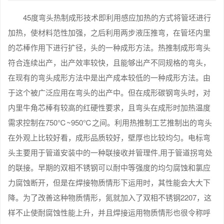
45度弯头热制成形技术即利用感应加热的方式将管坯进行
加热，使材料范性加强，之后利用两步液压推弯，在管坯内里
的芯棒作用下进行扩径，头的一种成形方法。热推制成形弯头
符合连续出产，出产效率较快，且能够出产不同规格的弯头，
在现有的弯头成形方法中是出产成本较低的一种成形方法。由
于这个被广泛应用在弯头的出产中。但在成形碳钢弯头时，对
内里牛角芯棒有较高的红硬性要求，且弯头在成形时加热温度
需求控制在750℃~950℃之间。利用热推制工艺推制出的弯头
在外观上比较好看，成形品质较好，壁厚也比较均匀。电标弯
头主要用于管道安装中的一种联接收并管理件,用于管道拐弯处
的联接。早期的双相不锈钢可以耐中等强度的均匀腐蚀和氯应
力腐蚀断开，但是在焊接物质情形下运用时，其性能会大大下
降。为了改善这种物质情形，氮就加入了双相不锈钢2207，这
样不止使耐腐蚀性能上升，并且焊接运用物质情形也很令称呼