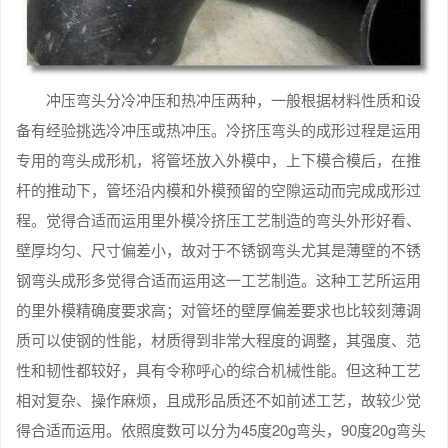
冲压弯头分冷冲压和热冲压两种，一般根据材料性质和设
备有经验挑选冷冲压或热冲压。冷挤压弯头的成形过程是运用
专用的弯头成形机，将管坯放入外模中，上下模合模后，在推
杆的推动下，管坯沿内模和外模预留的空隙运动而完成成形过
程。觉得合适而运用里外模冷挤压工艺制造的弯头外形好看、
壁厚均匀、尺寸偏差小，故对于不锈钢弯头尤其是薄壁的不锈
钢弯头成形多觉得合适而运用这一工艺制造。这种工艺所运用
的里外模精确度要求高；对管坯的壁厚偏差要求也比较刻薄调
质可以使钢的性能，材质得到非常大程度的调整，其强度、范
性和韧性都较好，具有令称呼心的综合机械性能。但这种工艺
相对复杂、操作麻烦，且成形品质还不如前述工艺，故较少觉
得合适而运用。依照度数可以分为45度20g弯头，90度20g弯头