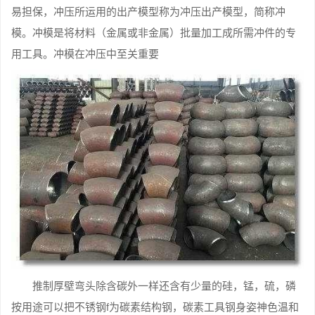
易担保，冲压所运用的出产模型称为冲压出产模型，简称冲
模。冲模是将材料（金属或非金属）批量加工成所需冲件的专
用工具。冲模在冲压中至关重要
推制厚壁弯头除含碳外一样还含有少量的硅，锰，硫，磷
按用途可以把不锈钢f为碳素结构钢，碳素工具钢身姿神色温和