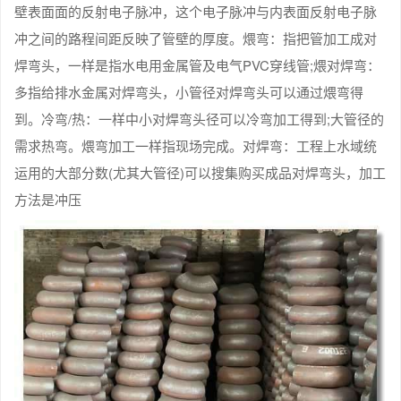
壁表面面的反射电子脉冲，这个电子脉冲与内表面反射电子脉
冲之间的路程间距反映了管壁的厚度。煨弯：指把管加工成对
焊弯头，一样是指水电用金属管及电气PVC穿线管;煨对焊弯：
多指给排水金属对焊弯头，小管径对焊弯头可以通过煨弯得
到。冷弯/热：一样中小对焊弯头径可以冷弯加工得到;大管径的
需求热弯。煨弯加工一样指现场完成。对焊弯：工程上水域统
运用的大部分数(尤其大管径)可以搜集购买成品对焊弯头，加工
方法是冲压