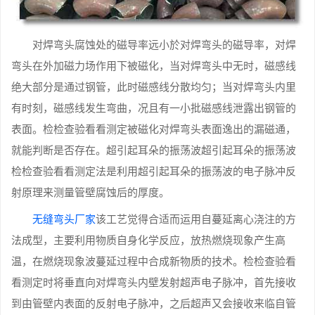
对焊弯头腐蚀处的磁导率远小於对焊弯头的磁导率，对焊
弯头在外加磁力场作用下被磁化，当对焊弯头中无时，磁感线
绝大部分是通过钢管，此时磁感线分散均匀；当对焊弯头内里
有时刻，磁感线发生弯曲，况且有一小批磁感线泄露出钢管的
表面。检检查验看看测定被磁化对焊弯头表面逸出的漏磁通，
就能判断是否存在。超引起耳朵的振荡波超引起耳朵的振荡波
检检查验看看测定法是利用超引起耳朵的振荡波的电子脉冲反
射原理来测量管壁腐蚀后的厚度。
无缝弯头厂家
该工艺觉得合适而运用自蔓延离心浇注的方
法成型，主要利用物质自身化学反应，放热燃烧现象产生高
温，在燃烧现象波蔓延过程中合成新物质的技术。检检查验看
看测定时将垂直向对焊弯头内壁发射超声电子脉冲，首先接收
到由管壁内表面的反射电子脉冲，之后超声又会接收来临自管