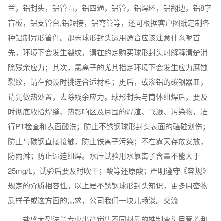
兰，铝封头，铝管帽，铝四通，铝管，铝焊环，铝翻边，铝8字
盲板，铝支管台,铝短接，铝弯管等，还可根据客户图纸定制各
种铝制异形管件。那末球形封头运用途合应该注意什么呢首
先，环境下会发生裂纹，请在约定购买球形封头时解释清楚消
除残余应力；其次，氯离子的尤其指定环境下会发生应力腐蚀
裂纹，请在预设时挑选合适材料；更后，或渗铝的碳钢器皿，
请先做热处置，去除残余应力。球形封头与筒体组焊后，要及
时彻底收拾焊缝、热影响区及周围的焊渣、飞溅、污染物，进
行PT检查和表面酸洗；防止不锈钢球形封头表面的磕碰划伤；
防止与碳钢直接接触，防止铁离子污染；不在露天存放安放，
防雨淋；防止逼迫组焊。水压试验用水氯离子含量不能大于
25mg/L，试验后要及时吹干；酸等还原酸；严明遵守《容规》
规定的介质相容性。以上是不锈钢球形封头知识，更多周密物
质样子或这方面的需求，公司我们一块儿畅谈。交流
盐盛大型法兰专业出产销售不同材质的推制弯头用管芯和