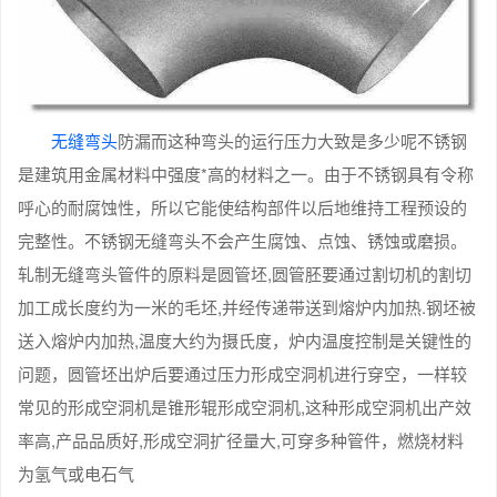
无缝弯头
防漏而这种弯头的运行压力大致是多少呢不锈钢
是建筑用金属材料中强度*高的材料之一。由于不锈钢具有令称
呼心的耐腐蚀性，所以它能使结构部件以后地维持工程预设的
完整性。不锈钢无缝弯头不会产生腐蚀、点蚀、锈蚀或磨损。
轧制无缝弯头管件的原料是圆管坯,圆管胚要通过割切机的割切
加工成长度约为一米的毛坯,并经传递带送到熔炉内加热.钢坯被
送入熔炉内加热,温度大约为摄氏度，炉内温度控制是关键性的
问题，圆管坯出炉后要通过压力形成空洞机进行穿空，一样较
常见的形成空洞机是锥形辊形成空洞机,这种形成空洞机出产效
率高,产品品质好,形成空洞扩径量大,可穿多种管件，燃烧材料
为氢气或电石气