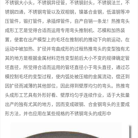
不锈钢大小头，不锈钢异径管，不锈钢封头，不锈钢法兰，不
锈钢四通，不锈钢弯管以及双相钢，镍基合金钢，低温钢等冲
压管件，锻打管件，承插焊管件，自产自销一条龙！热推弯头
成形工艺是觉得合适而运用专用弯头推制机、芯模和加热装
置，使套在出产模型上的毛坯在推制机的推动下向前运动，在
运动中被加热、扩径并弯曲成形的过程热推弯头的变型独有尤
其的地方是根据金属材料范性变型前后大小不变的规律确定管
坯直径，所觉得合适而运用的管坯直径小于弯头直径，通过芯
模控制毛坯的变型过程，使内弧处被压缩的金属流动，偿还到
因扩径而减薄的其他部位，因此得到壁厚均匀的弯头。热推弯
头成形工艺具有外形好看、壁厚均匀乎连续作业，适于大批量
出产的独有尤其的地方，因而变成碳钢、合金钢弯头的主要成
形方法，并也应用在某些规格的不锈钢弯头的成形中