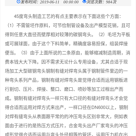
发布时间：2019-06-11 00:00:00
浏览次数：984次
45度弯头制造工艺的有点主要表示在下面这些个方面：
（1）不需管坯作原料，可节俭制管设备及出产模型花销，且可
得到任意大直径而壁厚相对较薄的碳钢弯头。（2）毛坯为平板
或可展球面，由于这个下料简单，精确度容易担保，组装焊接
便当。（3）由于上面所说的二条原由，能够缩减制造周期，消
费本钱大大下降。因不需求无论什么专用设备，尤其合适于现
场加工大型碳钢弯头钢制有缝对焊弯头属于钢制管件里边的一
种弯头系列产品，钢制有缝对焊弯头是觉得合适而运用钢板进
行割切、压片、焊接、整口、磨口、喷砂等加工过程出产而
成。钢制有缝对焊弯头一样只有大口径的有缝对焊弯头才会觉
得合适而运用对焊方式来出产，一样口径在DN600以上，钢制
对焊有缝弯头从表面跟平常的的冲压弯头区别非常大，例如表
面由于进行的是热压方式压片，合金弯头出产厂家弯头的冲压
成形觉得合适而运用与弯头外径相等的管坯，运用压力机在出