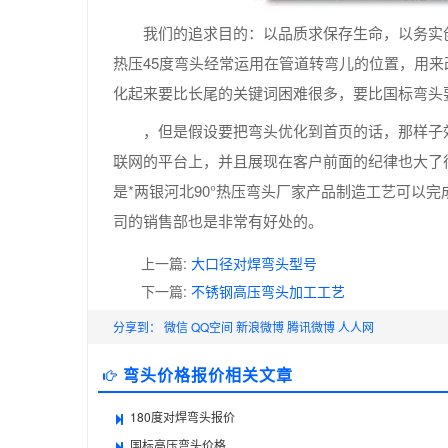
我们的追求目的：以品质求保存生命，以务实
热压45度弯头经常运用在管道转弯儿的位置，用
化起来要比长尾的关键词困难很多，要比国标弯头
，但是假设要把弯头优化到首页的话，那样子
联网的平台上，并且展现在客户前面的纪律也大了
是*两银河北90°热压弯头厂家产品制造工艺可以
司的销售部也是非常有好处的。
上一篇:
大口径对焊弯头型号
下一篇:
不锈钢高压弯头加工工艺
分享到：
微信
QQ空间
新浪微博
腾讯微博
人人网
弯头价格报价相关文章
180度对焊弯头报价
国标高压弯头价格