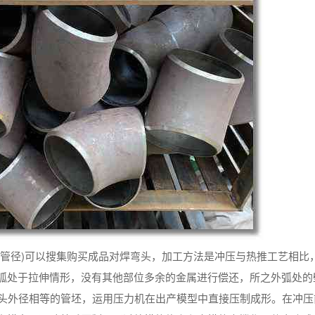
大管径)可以搜集购买成品对焊弯头，加工方法是冲压与热推工艺相比
弧处于拉伸情形，没有其他部位多余的金属进行偿还，所之外弧处的
弯头外径相等的管坯，运用压力机在出产模型中直接压制成形。在冲压