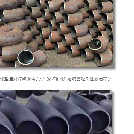
:盐浩对焊碳钢弯头√厂家√新闻介绍胶圈经久性较着提升