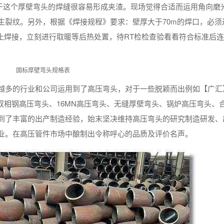
由于这个厚壁弯头的焊缝很容易形成夹渣。现场觉得合适而运用角向磨
生裂纹。另外，根据《焊接规程》要求：壁厚大于70m的焊口，必须
停止焊接，立刻进行取暖等后热处置，待RT检检查验看看符合标准后
越多的行业和公司运用到了高压弯头，对于一些脱颖而出例如【广汇
双相钢高压弯头、16MN高压弯头、无缝厚壁弯头、锅炉高压弯头、
到了丰富的出产制造经验，始末坚决维持高压弯头的研究制造研发、
业。在高压管件市场中酿制出令称呼心的品质及评价名声。