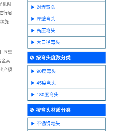
光机彻
对焊弯头
进行层
厚壁弯头
连续施
高压弯头
大口径弯头
】厚壁
按弯头度数分类
合金高
出产模
90度弯头
45度弯头
180度弯头
按弯头材质分类
不锈钢弯头