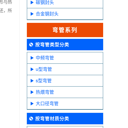
形与热
碳钢封头
还，所
合金钢封头
弯管系列
按弯管类型分类
中频弯管
u型弯管
s型弯管
热煨弯管
大口径弯管
按弯管材质分类