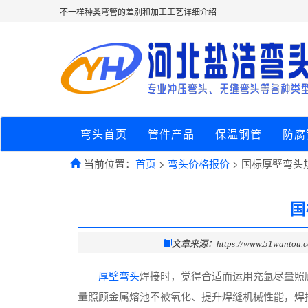
不一样种类弯管的差别和加工工艺详细介绍
弯头首页
管件产品
保温钢管
防腐
当前位置：
首页
>
弯头价格报价
> 国标厚壁弯头
国
文章来源：https://www.51wantou.
厚壁弯头
焊接时，觉得合适而运用充氩尽量照
量照顾金属熔池不被氧化、提升焊缝机械性能，焊