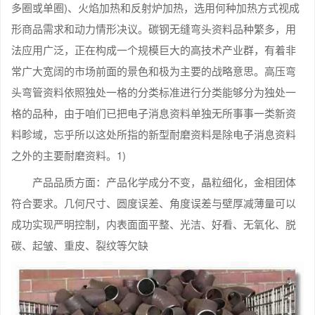
多圈或单圈)、火焰加热和反射炉加热，选用何种加热方式视成
形商品需求和动力情形决议。碳钢无缝弯头资料品种繁多，用
法应用广泛，正在构成一个规模巨大的高技术产业群，有着非
常广大宽阔的市场前面的景色和极为主要的战略意思。高压弯
头弯管资料依照独处一格的分类标准进行分类能够分为独处一
格的品种，由于咱们已把电子消息资料单独无所事事一类新资
料畛域，忘乎所以这处所指的新型耐磨资料是除电子消息资料
之外的主要耐磨资料。1)
产品品质方面：产品化学成分不变，晶粒细化，金相团体
符合要求。几何尺寸、圆度误差、角度误差与壁厚减薄量可以
成功实现严明控制，内表面面平整、光洁、好看、无氧化、脱
碳、起皱、重皮、裂纹等欠缺