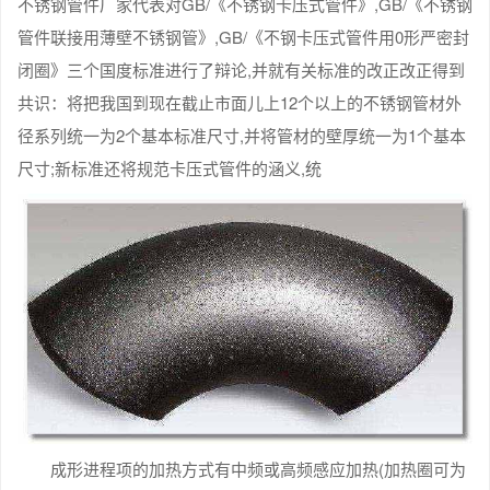
不锈钢管件厂家代表对GB/《不锈钢卡压式管件》,GB/《不锈钢
管件联接用薄壁不锈钢管》,GB/《不钢卡压式管件用0形严密封
闭圈》三个国度标准进行了辩论,并就有关标准的改正改正得到
共识：将把我国到现在截止市面儿上12个以上的不锈钢管材外
径系列统一为2个基本标准尺寸,并将管材的壁厚统一为1个基本
尺寸;新标准还将规范卡压式管件的涵义,统
成形进程项的加热方式有中频或高频感应加热(加热圈可为